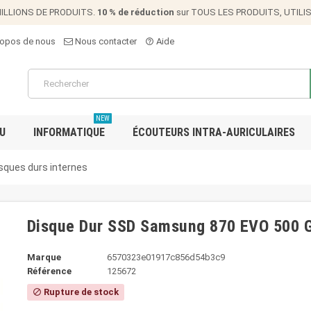
 MILLIONS DE PRODUITS.
10 % de réduction
sur TOUS LES PRODUITS, UTILI
opos de nous
Nous contacter
Aide
help_outline
NEW
U
INFORMATIQUE
ÉCOUTEURS INTRA-AURICULAIRES
sques durs internes
Disque Dur SSD Samsung 870 EVO 500 
Marque
6570323e01917c856d54b3c9
Référence
125672
Rupture de stock
block