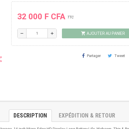
32 000 F CFA
TTC
shopping_cart
remove
add
AJOUTER AU PANIER
Partager
Tweet
t_map
DESCRIPTION
EXPÉDITION & RETOUR
orage, 14-inch Micro-Edge HD Display, Long Battery Life, Webcam, Thin & Po