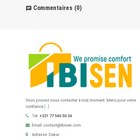
Commentaires
(0)
chat
Vous pouvez nous contacter à tout moment. Merci pour votre
confiance
[...]
Tel:
+221 77 546 50 34
Email:
contact@Ibisen.com
Adresse: Dakar