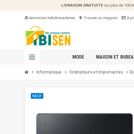
LIVRAISON GRATUITE
sur plus de 100
Annonces hebdomadaires
Trouver un magasin
À pr
card_giftcard
location_on
view_headline
MODE
MAISON ET BUREA
chevron_right
Informatique
chevron_right
Ordinateurs et Imprimantes
chevron_right
Di
NEUF