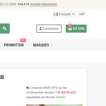
SEZ LE CODE:
SALE10
.
Acheter Maintenant
.
Français
XOF
0
search
person
Connexion
0 F CFA
PRO
PROMOTION
MARQUES
GB
Livraison GRATUITE sur les
local_shipping
commandes de plus
178 500.00 XOF
expédiées par Ibisen.
Details