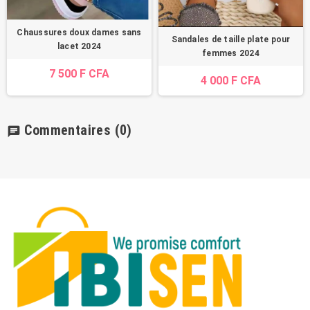
Chaussures doux dames sans
Sandales de taille plate pour
lacet 2024
femmes 2024
7 500 F CFA
4 000 F CFA
Commentaires
(0)
chat